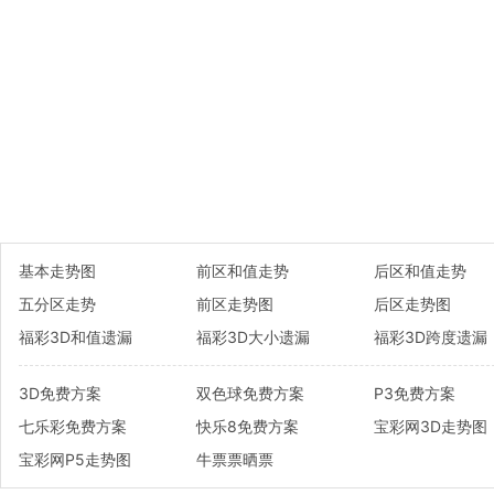
基本走势图
前区和值走势
后区和值走势
五分区走势
前区走势图
后区走势图
福彩3D和值遗漏
福彩3D大小遗漏
福彩3D跨度遗漏
3D免费方案
双色球免费方案
P3免费方案
七乐彩免费方案
快乐8免费方案
宝彩网3D走势图
宝彩网P5走势图
牛票票晒票