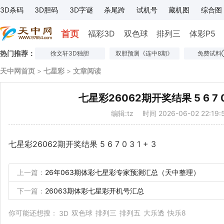
3D杀码
3D胆码
3D字谜
杀尾跨
试机号
藏机图
综合图
首页
福彩3D
双色球
排列三
体彩P5
热门推荐：
徐文轩3D独胆
双胆预测《连中8期》
免费试料
天中网首页
>
七星彩
>
文章阅读
七星彩26062期开奖结果 5 6 7 0 
编辑:tz
时间 2026-06-02 22:19:
七星彩26062期开奖结果 5 6 7 0 3 1 + 3
上一篇：
26年063期体彩七星彩专家预测汇总（天中整理）
下一篇：
26063期体彩七星彩开机号汇总
你可能还想搜：
双色球
排列三
排列五
大乐透
快乐8
3D