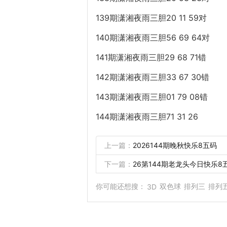
139期潇湘夜雨三胆20 11 59对
140期潇湘夜雨三胆56 69 64对
141期潇湘夜雨三胆29 68 71错
142期潇湘夜雨三胆33 67 30错
143期潇湘夜雨三胆01 79 08错
144期潇湘夜雨三胆71 31 26
上一篇：
2026144期晚秋快乐8五码
下一篇：
26第144期老龙头今日快乐8
你可能还想搜：
双色球
排列三
排列
3D