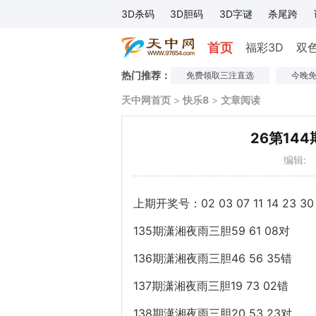
3D杀码
3D胆码
3D字谜
杀尾跨
首页
福彩3D
双
热门推荐：
免费领取三注直选
今晚
天中网首页
>
快乐8
>
文章阅读
26第14
编辑:
上期开奖号：02 03 07 11 14 23 30 31
135期潇湘夜雨三胆59 61 08对
136期潇湘夜雨三胆46 56 35错
137期潇湘夜雨三胆19 73 02错
138期潇湘夜雨三胆20 53 23对