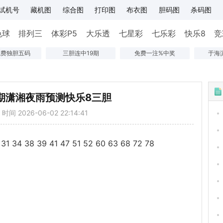
试机号
藏机图
综合图
打印图
布衣图
胆码图
杀码图
色球
排列三
体彩P5
大乐透
七星彩
七乐彩
快乐8
竞
免费独胆五码
三胆连中19期
免费一注%中奖
于海
4期潇湘夜雨预测快乐8三胆
时间 2026-06-02 22:14:41
 34 38 39 41 47 51 52 60 63 68 72 78