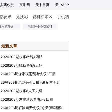
实票欣赏
宝彩网
天中首页
天中APP
彩赛果
竞技彩
资料打印区
手机端
滨本期直选
独胆连中免费试料
最新文章
2026208期快乐8情欲四胆
2026208期晚秋快乐8五码
26第208期潇湘夜雨预测快乐8三胆
26第208期老龙头今日快乐8五码预测
2026208期快乐8人王六码
2026208期左岸清风看快乐8四胆
26第208期轩辕问天快乐8今天胆码预测