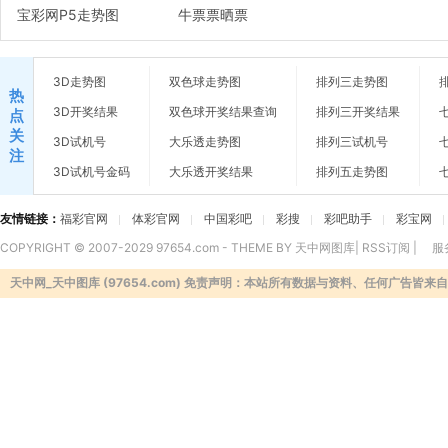
宝彩网P5走势图
牛票票晒票
3D走势图
双色球走势图
排列三走势图
热
3D开奖结果
双色球开奖结果查询
排列三开奖结果
点
关
3D试机号
大乐透走势图
排列三试机号
注
3D试机号金码
大乐透开奖结果
排列五走势图
友情链接：
福彩官网
体彩官网
中国彩吧
彩搜
彩吧助手
彩宝网
COPYRIGHT © 2007-2029 97654.com - THEME BY 天中网图库|
RSS订阅
|
服
天中网_天中图库 (97654.com) 免责声明：本站所有数据与资料、任何广告