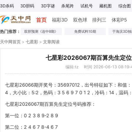
3D杀码
3D胆码
3D字谜
杀尾跨
试机号
藏机图
综合图
首页
福彩3D
双色球
排列三
体彩P5
热门推荐：
双胆预测《连中8期》
免费试料10期
于海滨3D
天中网首页
>
七星彩
>
文章阅读
七星彩2026067期百算先生定
编辑:tz
时间 2026-06-13 08:19:
七星彩26066期开奖号：35697012，出号特征如下：和值：
4，大小比：5:2，热码：3 5 6 9 7 0 1 2，冷码：14，温码：1
七星彩2026067期百算先生定位号码推荐：
第一位：0 2 3 8 9-2 8 9
第二位：2 4 6 7 8-4 6 7