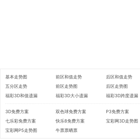
基本走势图
前区和值走势
后区和值走势
五分区走势
前区走势图
后区走势图
福彩3D和值遗漏
福彩3D大小遗漏
福彩3D跨度遗漏
3D免费方案
双色球免费方案
P3免费方案
七乐彩免费方案
快乐8免费方案
宝彩网3D走势图
宝彩网P5走势图
牛票票晒票