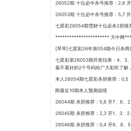
26052期 十位必中杀号推荐：2,6 
26053期 十位必中杀号推荐：5,7 开
七星彩26054期雪财十位必杀2胆推荐
*********************** 天中网***
[琴琴]七星彩26年第054期今日杀
七星彩第26053期开奖结果：4、3
最不看好的2个号码给广大彩民了解
本人26054期七星彩杀胆推荐：0,5
附最近10期本人预测战绩
26044期 杀胆推荐：5,8 开7、6、
26045期 杀胆推荐：2,3 开1、3、
26046期 杀胆推荐：0,4 开8、8、