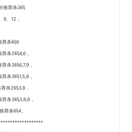
分析推荐杀3码
、8、12，
推荐杀码6
荐杀2码4,6，
杀3码6,7,9，
杀3码1,5,6，
荐杀2码3,8，
杀3码3,6,8，
推荐杀码4。
******************