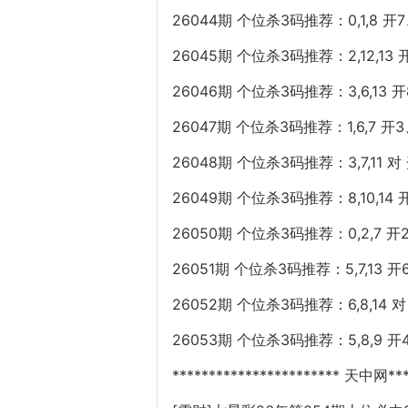
26044期 个位杀3码推荐：0,1,8 开
26045期 个位杀3码推荐：2,12,13
26046期 个位杀3码推荐：3,6,13 
26047期 个位杀3码推荐：1,6,7 开
26048期 个位杀3码推荐：3,7,11 
26049期 个位杀3码推荐：8,10,14
26050期 个位杀3码推荐：0,2,7 
26051期 个位杀3码推荐：5,7,13 
26052期 个位杀3码推荐：6,8,14 
26053期 个位杀3码推荐：5,8,9 开
*********************** 天中网***