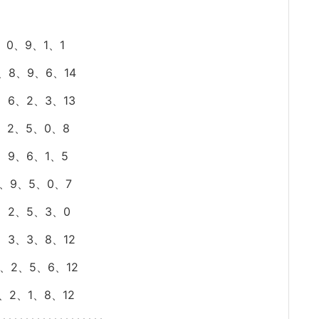
、0、9、1、1
2、8、9、6、14
5、6、2、3、13
8、2、5、0、8
2、9、6、1、5
8、9、5、0、7
6、2、5、3、0
7、3、3、8、12
5、2、5、6、12
、2、1、8、12