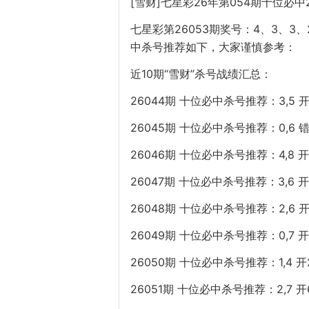
[雪财]七星彩26年第054期十位必
七星彩第26053期奖号：4、3、3
中杀号推荐如下，大家谨慎参考：
近10期“雪财”杀号战绩汇总：
26044期 十位必中杀号推荐：3,5 开
26045期 十位必中杀号推荐：0,6 错
26046期 十位必中杀号推荐：4,8 
26047期 十位必中杀号推荐：3,6 
26048期 十位必中杀号推荐：2,6 
26049期 十位必中杀号推荐：0,7 
26050期 十位必中杀号推荐：1,4 
26051期 十位必中杀号推荐：2,7 开