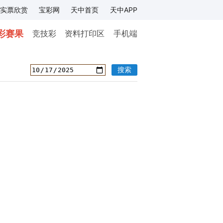
实票欣赏
宝彩网
天中首页
天中APP
彩赛果
竞技彩
资料打印区
手机端
搜索