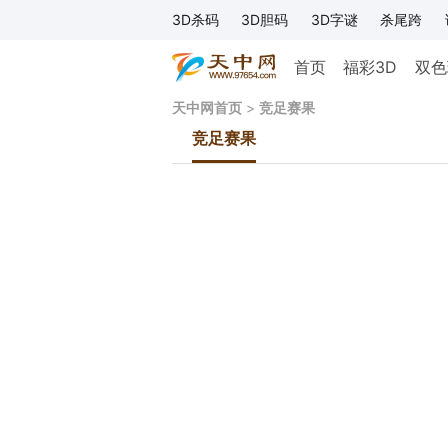
3D杀码
3D胆码
3D字谜
杀尾跨
首页
福彩3D
双色
天中网首页
>
竞足赛果
竞足赛果