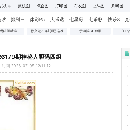
试机号
藏机图
综合图
打印图
布衣图
胆码图
杀码图
色球
排列三
体彩P5
大乐透
七星彩
七乐彩
快乐8
竞
3码独胆精准
徐文选3D独胆已连准
于海滨3D独胆
《红球
26179期神秘人胆码四组
时间 2026-07-08 12:11:12