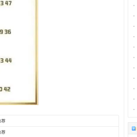
推荐
推荐