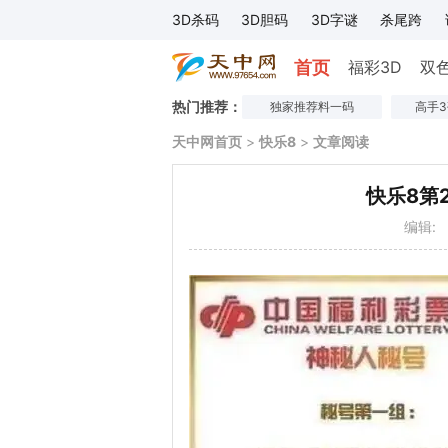
3D杀码
3D胆码
3D字谜
杀尾跨
首页
福彩3D
双
热门推荐：
独家推荐料一码
高手
天中网首页
>
快乐8
>
文章阅读
快乐8第
编辑: