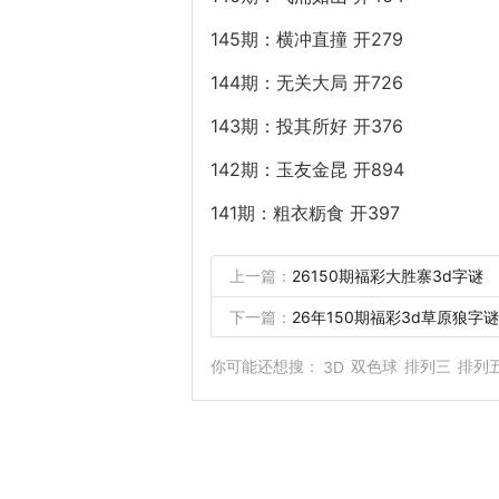
145期：横冲直撞 开279
144期：无关大局 开726
143期：投其所好 开376
142期：玉友金昆 开894
141期：粗衣粝食 开397
上一篇：
26150期福彩大胜寨3d字谜
下一篇：
26年150期福彩3d草原狼字谜
你可能还想搜：
双色球
排列三
排列
3D