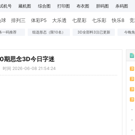
试机号
藏机图
综合图
打印图
布衣图
胆码图
杀码图
色球
排列三
体彩P5
大乐透
七星彩
七乐彩
快乐8
竞
杀一码推荐
组选形态（限10名）
3D全部料3注已更新
今晚免
50期思念3D今日字迷
时间 2026-06-08 21:54:24