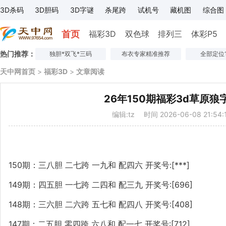
3D杀码
3D胆码
3D字谜
杀尾跨
试机号
藏机图
综合图
首页
福彩3D
双色球
排列三
体彩P5
热门推荐：
独胆*双飞*三码
布衣专家精准推荐
全部定位
天中网首页
>
福彩3D
>
文章阅读
26年150期福彩3d草原狼
编辑:tz
时间 2026-06-08 21:54:
150期：三八胆 二七跨 一九和 配四六 开奖号:[***]
149期：四五胆 一七跨 二四和 配三九 开奖号:[696]
148期：三六胆 二六跨 五七和 配四八 开奖号:[408]
147期：二五胆 零四跨 六八和 配一七 开奖号:[712]