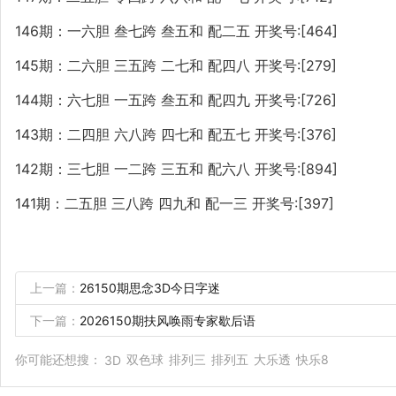
146期：一六胆 叁七跨 叁五和 配二五 开奖号:[464]
145期：二六胆 三五跨 二七和 配四八 开奖号:[279]
144期：六七胆 一五跨 叁五和 配四九 开奖号:[726]
143期：二四胆 六八跨 四七和 配五七 开奖号:[376]
142期：三七胆 一二跨 三五和 配六八 开奖号:[894]
141期：二五胆 三八跨 四九和 配一三 开奖号:[397]
上一篇：
26150期思念3D今日字迷
下一篇：
2026150期扶风唤雨专家歇后语
你可能还想搜：
双色球
排列三
排列五
大乐透
快乐8
3D