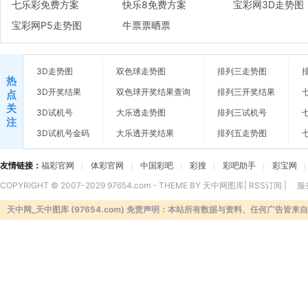
七乐彩免费方案
快乐8免费方案
宝彩网3D走势图
宝彩网P5走势图
牛票票晒票
3D走势图
双色球走势图
排列三走势图
热
3D开奖结果
双色球开奖结果查询
排列三开奖结果
点
关
3D试机号
大乐透走势图
排列三试机号
注
3D试机号金码
大乐透开奖结果
排列五走势图
友情链接：
福彩官网
体彩官网
中国彩吧
彩搜
彩吧助手
彩宝网
COPYRIGHT © 2007-2029 97654.com - THEME BY 天中网图库|
RSS订阅
|
服
天中网_天中图库 (97654.com) 免责声明：本站所有数据与资料、任何广告