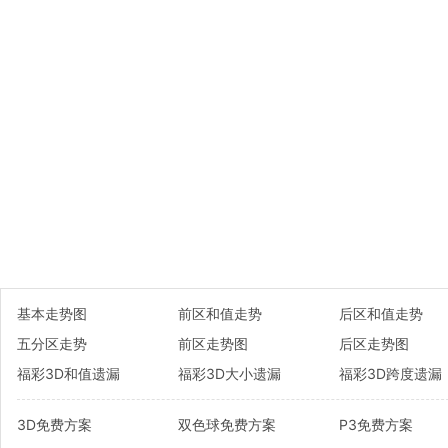
基本走势图
前区和值走势
后区和值走势
五分区走势
前区走势图
后区走势图
福彩3D和值遗漏
福彩3D大小遗漏
福彩3D跨度遗漏
3D免费方案
双色球免费方案
P3免费方案