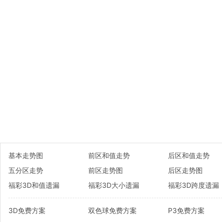
基本走势图
前区和值走势
后区和值走势
五分区走势
前区走势图
后区走势图
福彩3D和值遗漏
福彩3D大小遗漏
福彩3D跨度遗漏
3D免费方案
双色球免费方案
P3免费方案