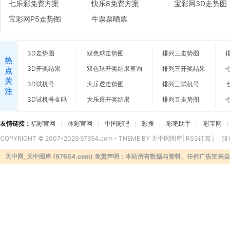
七乐彩免费方案
快乐8免费方案
宝彩网3D走势图
宝彩网P5走势图
牛票票晒票
3D走势图
双色球走势图
排列三走势图
热
3D开奖结果
双色球开奖结果查询
排列三开奖结果
点
关
3D试机号
大乐透走势图
排列三试机号
注
3D试机号金码
大乐透开奖结果
排列五走势图
友情链接：
福彩官网
体彩官网
中国彩吧
彩搜
彩吧助手
彩宝网
COPYRIGHT © 2007-2029 97654.com - THEME BY 天中网图库|
RSS订阅
|
服
天中网_天中图库 (97654.com) 免责声明：本站所有数据与资料、任何广告