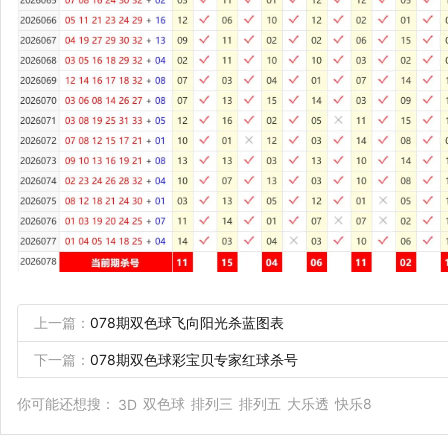
上一篇：
078期双色球飞向阳光杀蓝图表
下一篇：
078期双色球彩宝贝专家红球杀号
你可能还想搜：
双色球
排列三
排列五
大乐透
快乐8
3D