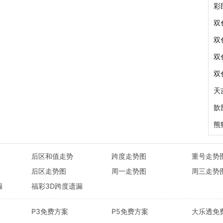
彩
版
双
双
双
双
天
歆
熊
后区和值走势
跨度走势图
重号走势
后区走势图
周一走势图
周三走势
漏
福彩3D跨度遗漏
P3免费方案
P5免费方案
大乐透免