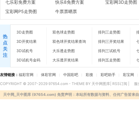
七乐彩免费方案
快乐8免费方案
宝彩网3D走势图
宝彩网P5走势图
牛票票晒票
3D走势图
双色球走势图
排列三走势图
热
3D开奖结果
双色球开奖结果查询
排列三开奖结果
点
关
3D试机号
大乐透走势图
排列三试机号
注
3D试机号金码
大乐透开奖结果
排列五走势图
友情链接：
福彩官网
体彩官网
中国彩吧
彩搜
彩吧助手
彩宝网
COPYRIGHT © 2007-2029 97654.com - THEME BY 天中网图库|
RSS订阅
|
服
天中网_天中图库 (97654.com) 免责声明：本站所有数据与资料、任何广告