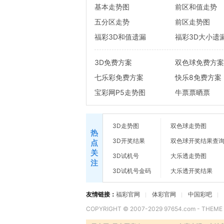
基本走势图
前区和值走势
五分区走势
前区走势图
福彩3D和值遗漏
福彩3D大小遗
3D免费方案
双色球免费方案
七乐彩免费方案
快乐8免费方案
宝彩网P5走势图
牛票票晒票
3D走势图
双色球走势图
热
3D开奖结果
双色球开奖结果查
点
关
3D试机号
大乐透走势图
注
3D试机号金码
大乐透开奖结果
友情链接：
福彩官网
体彩官网
中国彩吧
COPYRIGHT © 2007-2029 97654.com - THE