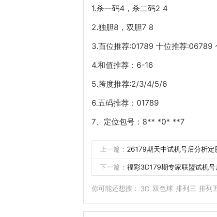
1.杀一码4，杀二码2 4
2.独胆8，双胆7 8
3.百位推荐:01789 十位推荐:06789
4.和值推荐：6-16
5.跨度推荐:2/3/4/5/6
6.五码推荐：01789
7、定位包号：8** *0* **7
上一篇：
26179期天中试机号后分析定
下一篇：
福彩3D179期专家联盟试机
你可能还想搜：
双色球
排列三
排列
3D