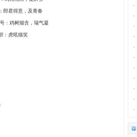
胆：郎君得意，及青春
看奖号：鸡树烟含，瑞气凝
定胆：虎吼猫笑
析