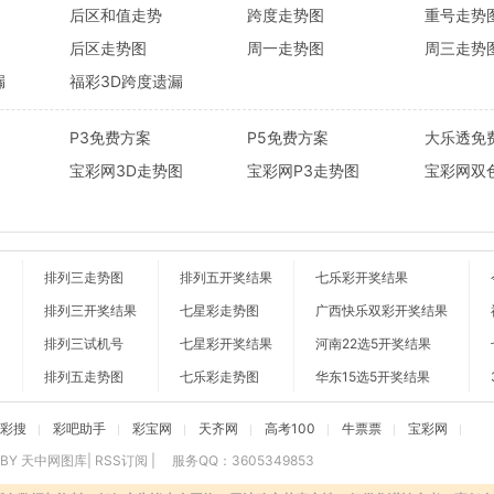
后区和值走势
跨度走势图
重号走势
后区走势图
周一走势图
周三走势
漏
福彩3D跨度遗漏
P3免费方案
P5免费方案
大乐透免
宝彩网3D走势图
宝彩网P3走势图
宝彩网双
排列三走势图
排列五开奖结果
七乐彩开奖结果
询
排列三开奖结果
七星彩走势图
广西快乐双彩开奖结果
排列三试机号
七星彩开奖结果
河南22选5开奖结果
排列五走势图
七乐彩走势图
华东15选5开奖结果
彩搜
彩吧助手
彩宝网
天齐网
高考100
牛票票
宝彩网
ME BY 天中网图库|
RSS订阅
|
服务QQ：3605349853