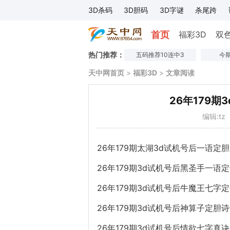
3D杀码
3D胆码
3D字谜
杀尾跨
首页
福彩3D
双
热门推荐：
五码推荐10连中3
今期
天中网首页
>
福彩3D
>
文章阅读
26年179
编辑:tz
26年179期太湖3d试机号后一语定
26年179期3d试机号后黑圣手一语
26年179期3d试机号后牛魔王七
26年179期3d试机号后神算子定
26年179期3d试机号后情欲七字真