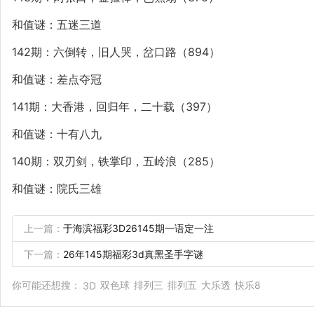
和值谜：五迷三道
142期：六倒转，旧人哭，岔口路（894）
和值谜：差点夺冠
141期：大香港，回归年，二十载（397）
和值谜：十有八九
140期：双刃剑，铁掌印，五岭浪（285）
和值谜：院氏三雄
上一篇：
于海滨福彩3D26145期一语定一注
下一篇：
26年145期福彩3d真黑圣手字谜
你可能还想搜：
双色球
排列三
排列五
大乐透
快乐8
3D