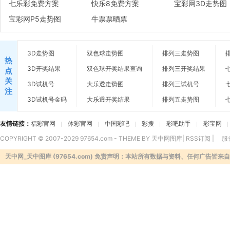
七乐彩免费方案
快乐8免费方案
宝彩网3D走势图
宝彩网P5走势图
牛票票晒票
3D走势图
双色球走势图
排列三走势图
热
3D开奖结果
双色球开奖结果查询
排列三开奖结果
点
关
3D试机号
大乐透走势图
排列三试机号
注
3D试机号金码
大乐透开奖结果
排列五走势图
友情链接：
福彩官网
体彩官网
中国彩吧
彩搜
彩吧助手
彩宝网
COPYRIGHT © 2007-2029 97654.com - THEME BY 天中网图库|
RSS订阅
|
服
天中网_天中图库 (97654.com) 免责声明：本站所有数据与资料、任何广告