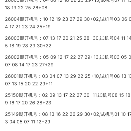
26005期开机号：04 06 12 18 22 23 29+15,试机号07 11 13
18 19 22 25 26+08
26004期开机号：10 12 19 23 27 29 30+02,试机号03 06 07
4 17 21 23 24 25+19
26003期开机号：07 13 17 20 21 25 28+30,试机号04 11 14
5 18 19 28 29 30+22
26002期开机号：05 09 12 17 22 27 29+13,试机号03 05 0
07 08 14 17 23 27+29
26001期开机号：03 04 07 13 29 22 25+10,试机号08 13 1
07 13 15 20 22 29+11
25150期开机号：02 09 13 17 22 27 30+11,试机号08 15 18
9 16 17 20 26 28+23
25149期开机号：08 13 16 22 26 29 30+02,试机号01 10 17
3 04 05 07 11 12+29