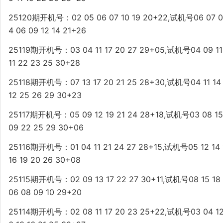
25120期开机号：02 05 06 07 10 19 20+22,试机号06 07 09
4 06 09 12 14 21+26
25119期开机号：03 04 11 17 20 27 29+05,试机号04 09 11 
11 22 23 25 30+28
25118期开机号：07 13 17 20 21 25 28+30,试机号04 11 14 
12 25 26 29 30+23
25117期开机号：05 09 12 19 21 24 28+18,试机号03 08 15
09 22 25 29 30+06
25116期开机号：01 04 11 21 24 27 28+15,试机号05 12 14 
16 19 20 26 30+08
25115期开机号：02 09 13 17 22 27 30+11,试机号08 15 18 
06 08 09 10 29+20
25114期开机号：02 08 11 17 20 23 25+22,试机号03 04 12