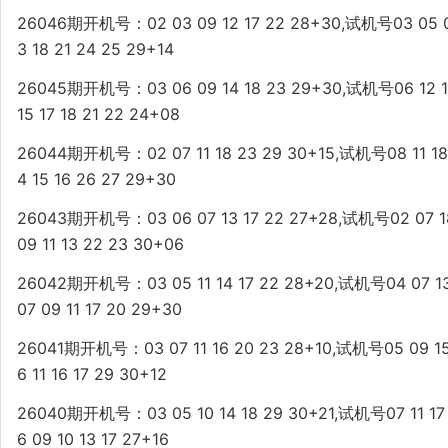
26046期开机号：02 03 09 12 17 22 28+30,试机号03 05 06
3 18 21 24 25 29+14
26045期开机号：03 06 09 14 18 23 29+30,试机号06 12 1
15 17 18 21 22 24+08
26044期开机号：02 07 11 18 23 29 30+15,试机号08 11 18
4 15 16 26 27 29+30
26043期开机号：03 06 07 13 17 22 27+28,试机号02 07 1
09 11 13 22 23 30+06
26042期开机号：03 05 11 14 17 22 28+20,试机号04 07 1
07 09 11 17 20 29+30
26041期开机号：03 07 11 16 20 23 28+10,试机号05 09 15
6 11 16 17 29 30+12
26040期开机号：03 05 10 14 18 29 30+21,试机号07 11 17
6 09 10 13 17 27+16