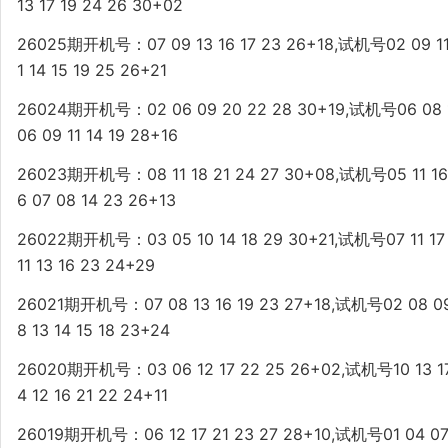
13 17 19 24 26 30+02
26025期开机号：07 09 13 16 17 23 26+18,试机号02 09 11
1 14 15 19 25 26+21
26024期开机号：02 06 09 20 22 28 30+19,试机号06 08 
06 09 11 14 19 28+16
26023期开机号：08 11 18 21 24 27 30+08,试机号05 11 16
6 07 08 14 23 26+13
26022期开机号：03 05 10 14 18 29 30+21,试机号07 11 17
11 13 16 23 24+29
26021期开机号：07 08 13 16 19 23 27+18,试机号02 08 09
8 13 14 15 18 23+24
26020期开机号：03 06 12 17 22 25 26+02,试机号10 13 17
4 12 16 21 22 24+11
26019期开机号：06 12 17 21 23 27 28+10,试机号01 04 07