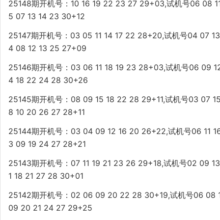
25148期开机号：10 16 19 22 23 27 29+03,试机号06 08 11
5 07 13 14 23 30+12
25147期开机号：03 05 11 14 17 22 28+20,试机号04 07 13
4 08 12 13 25 27+09
25146期开机号：03 06 11 18 19 23 28+03,试机号06 09 12
4 18 22 24 28 30+26
25145期开机号：08 09 15 18 22 28 29+11,试机号03 07 15
8 10 20 26 27 28+11
25144期开机号：03 04 09 12 16 20 26+22,试机号06 11 16
3 09 19 24 27 28+21
25143期开机号：07 11 19 21 23 26 29+18,试机号02 09 13
1 18 21 27 28 30+01
25142期开机号：02 06 09 20 22 28 30+19,试机号06 08 1
09 20 21 24 27 29+25