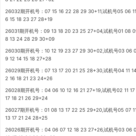
26032期开机号：07 15 16 22 28 29 30+11,试机号05 06 11
6 15 18 23 27 28+19
26031期开机号：09 13 18 20 23 25 27+04,试机号01 08 09
8 13 24 28 29 30+09
26030期开机号：10 12 19 23 27 29 30+02,试机号03 06 07
9 12 14 15 18 27+28
26029期开机号：07 13 17 20 21 25 28+30,试机号04 11 14
2 16 18 21 23 24+26
26028期开机号：04 06 10 12 16 21 27+19,试机号02 11 17
17 18 21 26 29+24
26027期开机号：01 08 13 17 22 25 29+20,试机号05 07 11
13 17 21 24 28+25
26026期开机号：04 06 07 12 18 23 27+26,试机号03 06 0