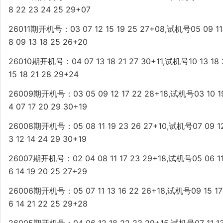
8 22 23 24 25 29+07
26011期开机号：03 07 12 15 19 25 27+08,试机号05 09 11
8 09 13 18 25 26+20
26010期开机号：04 07 13 18 21 27 30+11,试机号10 13 18 
15 18 21 28 29+24
26009期开机号：03 05 09 12 17 22 28+18,试机号03 10 19
4 07 17 20 29 30+19
26008期开机号：05 08 11 19 23 26 27+10,试机号07 09 12
3 12 14 24 29 30+19
26007期开机号：02 04 08 11 17 23 29+18,试机号05 06 11
6 14 19 20 25 27+29
26006期开机号：05 07 11 13 16 22 26+18,试机号09 15 17
6 14 21 22 25 29+28