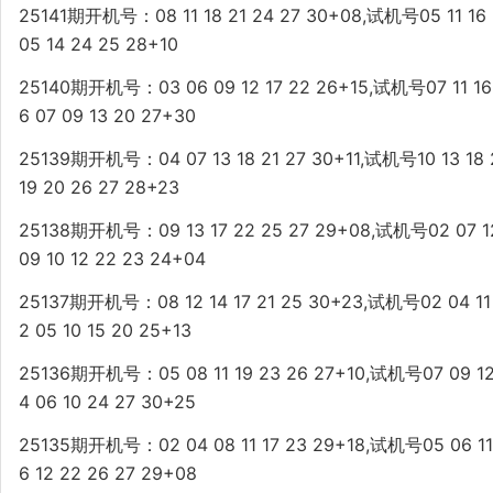
25141期开机号：08 11 18 21 24 27 30+08,试机号05 11 16 
05 14 24 25 28+10
25140期开机号：03 06 09 12 17 22 26+15,试机号07 11 16
6 07 09 13 20 27+30
25139期开机号：04 07 13 18 21 27 30+11,试机号10 13 18 
19 20 26 27 28+23
25138期开机号：09 13 17 22 25 27 29+08,试机号02 07 1
09 10 12 22 23 24+04
25137期开机号：08 12 14 17 21 25 30+23,试机号02 04 11
2 05 10 15 20 25+13
25136期开机号：05 08 11 19 23 26 27+10,试机号07 09 12
4 06 10 24 27 30+25
25135期开机号：02 04 08 11 17 23 29+18,试机号05 06 11
6 12 22 26 27 29+08