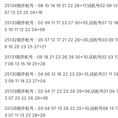
25134期开机号：08 10 14 19 21 22 28+17,试机号02 09 13 
07 13 22 25 29+19
25133期开机号：02 09 11 17 23 27 30+05,试机号07 12 16
5 10 11 12 22 24+06
25132期开机号：05 07 12 17 21 22 28+30,试机号03 09 11
9 15 20 23 25 27+21
25131期开机号：09 18 21 23 26 29 30+10,试机号02 03 13
7 09 13 15 19 25+28
25130期开机号：04 06 12 18 22 23 29+15,试机号07 11 13
3 09 11 14 23 27+04
25129期开机号：02 04 17 22 23 28 29+09,试机号01 04 11
3 07 20 22 26 29+06
25128期开机号：03 04 07 13 29 22 25+10,试机号08 13 17
3 07 11 13 22 28+26