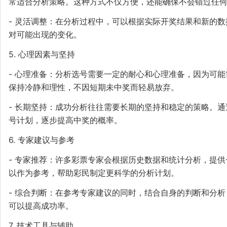
常适合分析策略。这种方式不仅方便，还能确保不会错过任
- 灵活调整：在分析过程中，可以根据实际开奖结果和新的
对可能出现的变化。
5. 心理因素与坚持
- 心理准备：分析选号需要一定的耐心和心理准备，因为可
保持冷静和理性，不因短期未中奖而轻易放弃。
- 长期坚持：成功分析往往需要长期的坚持和稳定的策略。
号计划，逐步提高中奖的概率。
6. 专家建议与参考
- 专家推荐：许多彩票专家会根据历史数据和统计分析，提
以作为参考，帮助彩民制定更科学的分析计划。
- 综合判断：在参考专家建议的同时，结合自身的判断和分
可以提高成功率。
7. 技术工具与辅助