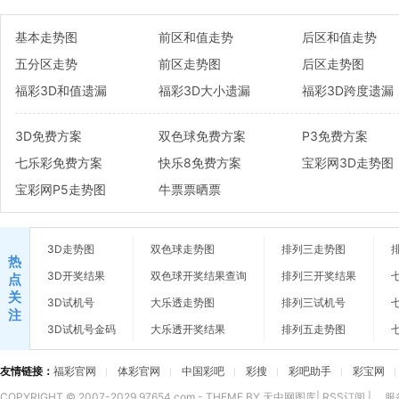
基本走势图
前区和值走势
后区和值走势
五分区走势
前区走势图
后区走势图
福彩3D和值遗漏
福彩3D大小遗漏
福彩3D跨度遗漏
3D免费方案
双色球免费方案
P3免费方案
七乐彩免费方案
快乐8免费方案
宝彩网3D走势图
宝彩网P5走势图
牛票票晒票
3D走势图
双色球走势图
排列三走势图
热
3D开奖结果
双色球开奖结果查询
排列三开奖结果
点
关
3D试机号
大乐透走势图
排列三试机号
注
3D试机号金码
大乐透开奖结果
排列五走势图
友情链接：
福彩官网
体彩官网
中国彩吧
彩搜
彩吧助手
彩宝网
COPYRIGHT © 2007-2029 97654.com - THEME BY 天中网图库|
RSS订阅
|
服