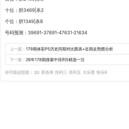
十位：胆3469|杀2
个位：胆1349|杀8
号码预测：39691-37891-47631-21634
上一篇：
179期体彩P5历史同期对比图表+近期走势图分析
下一篇：
26年178期搜索中排列5精选一注
你可能还想搜：
双色球
排列三
排列五
大乐透
快乐8
3D