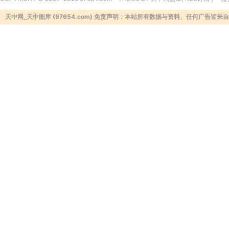
天中网_天中图库 (97654.com) 免责声明：本站所有数据与资料、任何广告