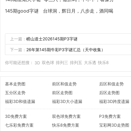
145期good字谜 台球洞，辉日月，八步走，酒同喝
上一篇：
崂山道士2026145期P3字谜
下一篇：
26年第145期牛彩P3字谜汇总（天中收集）
你可能还想搜：
双色球
排列三
排列五
大乐透
快乐8
3D
基本走势图
前区和值走势
后区和值走势
五分区走势
前区走势图
后区走势图
福彩3D和值遗漏
福彩3D大小遗漏
福彩3D跨度遗漏
3D免费方案
双色球免费方案
P3免费方案
七乐彩免费方案
快乐8免费方案
宝彩网3D走势图