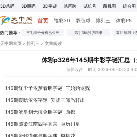
3D杀码
3D胆码
3D字谜
杀尾跨
试机号
藏机图
综合图
首页
福彩3D
双色球
排列三
体彩P5
热门推荐：
三毛综合分析已公开
高手3码独胆精准
双胆预测《
天中网首页
>
排列三
>
文章阅读
体彩p326年145期牛彩字谜汇总
编辑:yyt
时间 2026-06-03 20:43
145期红尘予依梦看胆字谜 三始贻遐贶
145期暧晗依依字迷 罗裙玉佩当轩出
145期流星划无痕金胆字谜 西都
145期墨染江南四字真言 驱历川阜
145期流觞谨年寻胆字迷 樱桃花