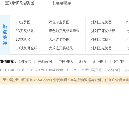
宝彩网P5走势图
牛票票晒票
3D走势图
双色球走势图
排列三走势图
热
3D开奖结果
双色球开奖结果查询
排列三开奖结果
点
关
3D试机号
大乐透走势图
排列三试机号
注
3D试机号金码
大乐透开奖结果
排列五走势图
友情链接：
福彩官网
体彩官网
中国彩吧
彩搜
彩吧助手
彩宝网
COPYRIGHT © 2007-2029 97654.com - THEME BY 天中网图库|
RSS订阅
|
服
天中网_天中图库 (97654.com) 免责声明：本站所有数据与资料、任何广告