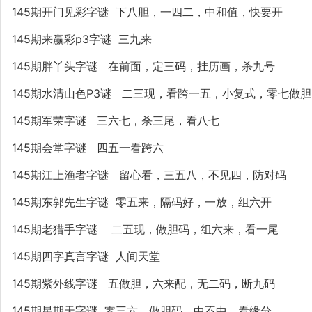
145期开门见彩字谜 下八胆，一四二，中和值，快要开
145期来赢彩p3字谜 三九来
145期胖丫头字谜 在前面，定三码，挂历画，杀九号
145期水清山色P3谜 二三现，看跨一五，小复式，零七做胆
145期军荣字谜 三六七，杀三尾，看八七
145期会堂字谜 四五一看跨六
145期江上渔者字谜 留心看，三五八，不见四，防对码
145期东郭先生字谜 零五来，隔码好，一放，组六开
145期老猎手字谜 二五现，做胆码，组六来，看一尾
145期四字真言字谜 人间天堂
145期紫外线字谜 五做胆，六来配，无二码，断九码
145期星期天字谜 零三六，做胆码，中不中，看缘分