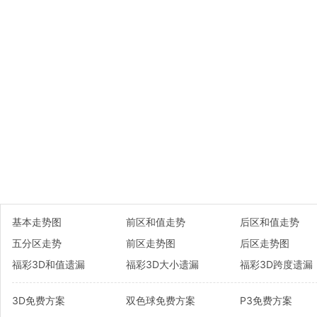
基本走势图
前区和值走势
后区和值走势
五分区走势
前区走势图
后区走势图
福彩3D和值遗漏
福彩3D大小遗漏
福彩3D跨度遗漏
3D免费方案
双色球免费方案
P3免费方案