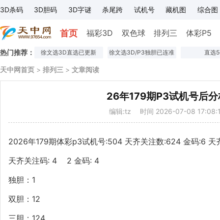
3D杀码
3D胆码
3D字谜
杀尾跨
试机号
藏机图
综合图
首页
福彩3D
双色球
排列三
体彩P5
热门推荐：
徐文选3D直选已更新
徐文选3D/P3独胆已连准
直选
天中网首页
>
排列三
>
文章阅读
26年179期P3试机号后
编辑:tz
时间 2026-07-08 17:08:
2026年179期体彩p3试机号:504 天齐关注数:624 金码:6 
天齐关注码: 4 2 金码: 4
独胆：1
双胆：12
三胆：124