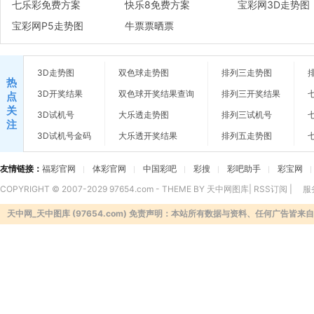
七乐彩免费方案
快乐8免费方案
宝彩网3D走势图
宝彩网P5走势图
牛票票晒票
3D走势图
双色球走势图
排列三走势图
热
3D开奖结果
双色球开奖结果查询
排列三开奖结果
点
关
3D试机号
大乐透走势图
排列三试机号
注
3D试机号金码
大乐透开奖结果
排列五走势图
友情链接：
福彩官网
体彩官网
中国彩吧
彩搜
彩吧助手
彩宝网
COPYRIGHT © 2007-2029 97654.com - THEME BY 天中网图库|
RSS订阅
|
服
天中网_天中图库 (97654.com) 免责声明：本站所有数据与资料、任何广告