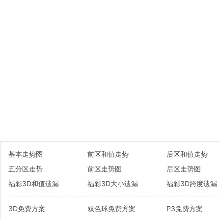
基本走势图
前区和值走势
后区和值走势
五分区走势
前区走势图
后区走势图
福彩3D和值遗漏
福彩3D大小遗漏
福彩3D跨度遗漏
3D免费方案
双色球免费方案
P3免费方案