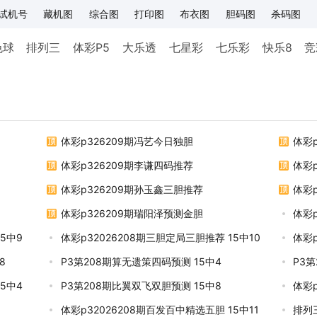
试机号
藏机图
综合图
打印图
布衣图
胆码图
杀码图
色球
排列三
体彩P5
大乐透
七星彩
七乐彩
快乐8
竞
体彩p326209期冯艺今日独胆
体彩
体彩p326209期李谦四码推荐
体彩
体彩p326209期孙玉鑫三胆推荐
体彩
体彩p326209期瑞阳泽预测金胆
体彩
5中9
体彩p32026208期三胆定局三胆推荐 15中10
体彩p
8
P3第208期算无遗策四码预测 15中4
P3第
5中4
P3第208期比翼双飞双胆预测 15中8
体彩p
体彩p32026208期百发百中精选五胆 15中11
排列三