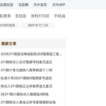
实票欣赏
宝彩网
天中首页
天中APP
彩赛果
竞技彩
资料打印区
手机端
3D胆码预测
独胆*双飞*三码
最新文章
2026211期急先锋福彩快乐8预测选三复式
211期快乐八乐仔预测号码复式选五
211期十拿九稳快八推荐精选十二码
狂虎小哥26211期快8预测奖号选四
快乐八211期钱王点评推荐选九复式
26211期小薇快乐八预测选4胆拖
211期快乐八唐龙点评专家预测胆全拖