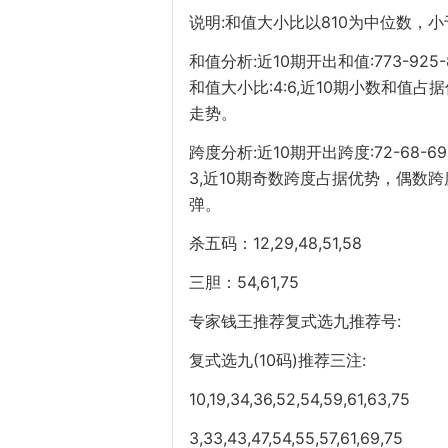
说明:和值大小比以810为中位数，小
和值分析:近10期开出和值:773-925-876
和值大小比:4:6,近10期小数和
走势。
跨度分析:近10期开出跨度:72-68-69-7
3,近10期奇数跨度占据优势，偶数
弹。
杀五码：12,29,48,51,58
三胆：54,61,75
专家钱王推荐复式选九推荐号:
复式选九(10码)推荐三注:
10,19,34,36,52,54,59,61,63,75
3,33,43,47,54,55,57,61,69,75