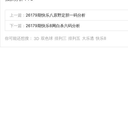
上一篇：
26179期快乐八原野定胆一码分析
下一篇：
26179期快乐8网白杀六码分析
你可能还想搜：
双色球
排列三
排列五
大乐透
快乐8
3D