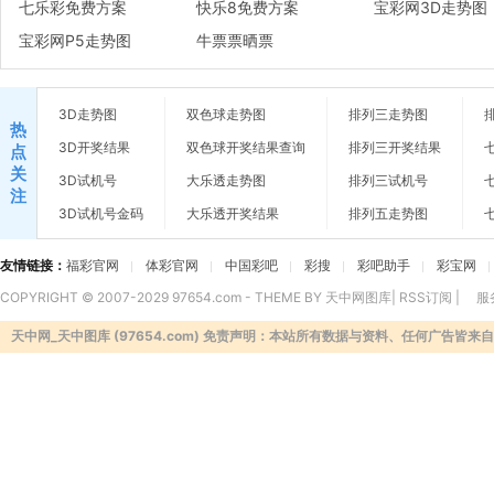
七乐彩免费方案
快乐8免费方案
宝彩网3D走势图
宝彩网P5走势图
牛票票晒票
3D走势图
双色球走势图
排列三走势图
热
3D开奖结果
双色球开奖结果查询
排列三开奖结果
点
关
3D试机号
大乐透走势图
排列三试机号
注
3D试机号金码
大乐透开奖结果
排列五走势图
友情链接：
福彩官网
体彩官网
中国彩吧
彩搜
彩吧助手
彩宝网
COPYRIGHT © 2007-2029 97654.com - THEME BY 天中网图库|
RSS订阅
|
服
天中网_天中图库 (97654.com) 免责声明：本站所有数据与资料、任何广告