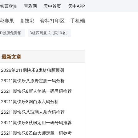
实票欣赏
宝彩网
天中首页
天中APP
彩赛果
竞技彩
资料打印区
手机端
3D独胆免费领
3组四码复式（限10名）
最新文章
2026第211期快乐8废材独胆预测
26211期快乐八原野定胆一码分析
26211期快乐8新人笑杀一码号码推荐
26211期快乐8网白杀六码分析
26211期快乐八玻璃人杀六码推荐
26211期快乐8秋枫定胆一码号码推荐
26211期快乐8乙白大师定胆一码参考