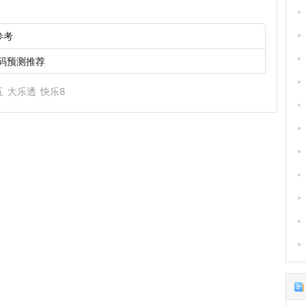
参考
一码预测推荐
五
大乐透
快乐8