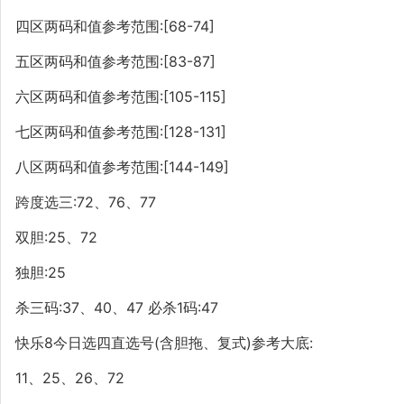
四区两码和值参考范围:[68-74]
五区两码和值参考范围:[83-87]
六区两码和值参考范围:[105-115]
七区两码和值参考范围:[128-131]
八区两码和值参考范围:[144-149]
跨度选三:72、76、77
双胆:25、72
独胆:25
杀三码:37、40、47 必杀1码:47
快乐8今日选四直选号(含胆拖、复式)参考大底:
11、25、26、72