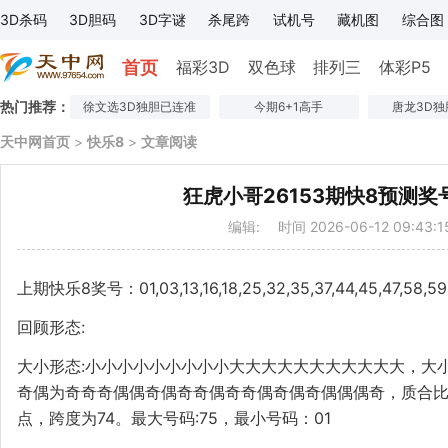
3D杀码
3D胆码
3D字谜
杀尾跨
试机号
藏机图
综合图
首页
福彩3D
双色球
排列三
体彩P5
热门推荐：
徐文选3D独胆已连准
今期6+1高手
唐龙3D独
天中网首页
>
快乐8
>
文章阅读
狂虎小哥26153期快8预测奖
编辑:
时间 2026-06-12 09:43:1
上期快乐8奖号：01,03,13,16,18,25,32,35,37,44,45,47,58,59,
回顾形态:
大小形态:小小小小小小小小小大大大大大大大大大大大，大小比为11:
奇偶为奇奇奇偶偶奇偶奇奇偶奇奇偶奇偶奇偶偶偶奇，质合比为:2
点，跨度为74。最大号码:75，最小号码：01