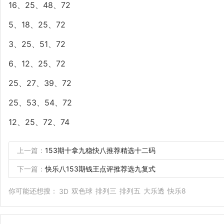
16、25、48、72
5、18、25、72
3、25、51、72
6、12、25、72
25、27、39、72
25、53、54、72
12、25、72、74
上一篇：
153期十拿九稳快八推荐精选十二码
下一篇：
快乐八153期钱王点评推荐选九复式
你可能还想搜：
双色球
排列三
排列五
大乐透
快乐8
3D