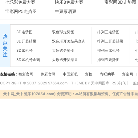
七乐彩免费方案
快乐8免费方案
宝彩网3D走势图
宝彩网P5走势图
牛票票晒票
3D走势图
双色球走势图
排列三走势图
热
3D开奖结果
双色球开奖结果查询
排列三开奖结果
点
关
3D试机号
大乐透走势图
排列三试机号
注
3D试机号金码
大乐透开奖结果
排列五走势图
友情链接：
福彩官网
体彩官网
中国彩吧
彩搜
彩吧助手
彩宝网
COPYRIGHT © 2007-2029 97654.com - THEME BY 天中网图库|
RSS订阅
|
服
天中网_天中图库 (97654.com) 免责声明：本站所有数据与资料、任何广告