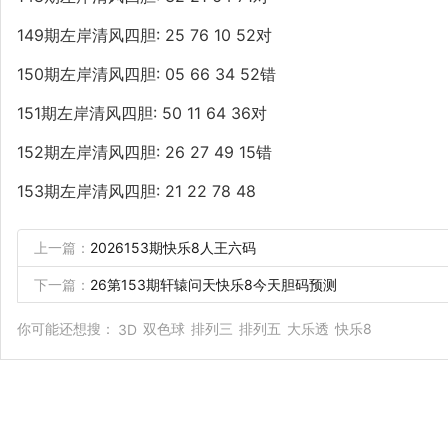
149期左岸清风四胆: 25 76 10 52对
150期左岸清风四胆: 05 66 34 52错
151期左岸清风四胆: 50 11 64 36对
152期左岸清风四胆: 26 27 49 15错
153期左岸清风四胆: 21 22 78 48
上一篇：
2026153期快乐8人王六码
下一篇：
26第153期轩辕问天快乐8今天胆码预测
你可能还想搜：
双色球
排列三
排列五
大乐透
快乐8
3D