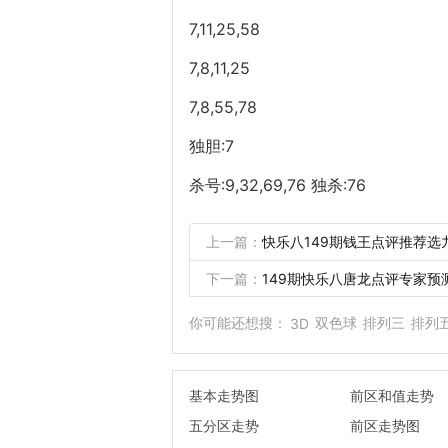
7,11,25,58
7,8,11,25
7,8,55,78
独胆:7
杀号:9,32,69,76 独杀:76
上一篇：
快乐八149期钱王点评推荐选
下一篇：
149期快乐八唐龙点评专家预
你可能还想搜：
双色球
排列三
排列
3D
基本走势图
前区和值走势
五分区走势
前区走势图