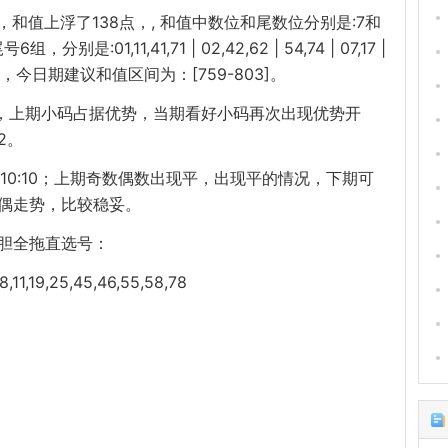
2，和值上浮了138点，, 和值中数位和尾数位分别是:7和
，分别是:01,11,41,71 | 02,42,62 | 54,74 | 07,17 |
公式算法，今日期建议和值区间为：[759-803]。
:20，上期小码占据优势，当期看好小码再次出现优势开
12。
为10:10；上期奇数偶数出现平，出现平的情况，下期可
偶走势，比较稳妥。
4胆全拖直选号：
9,25,45,46,55,58,78