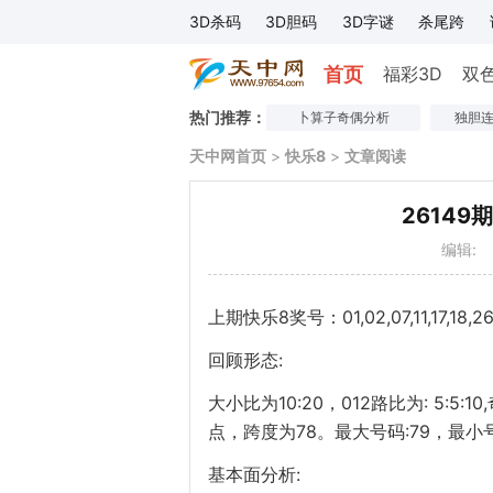
3D杀码
3D胆码
3D字谜
杀尾跨
首页
福彩3D
双
热门推荐：
卜算子奇偶分析
独胆
天中网首页
>
快乐8
>
文章阅读
2614
编辑:
上期快乐8奖号：01,02,07,11,17,18,26,28
回顾形态:
大小比为10:20，012路比为: 5:5:
点，跨度为78。最大号码:79，最小
基本面分析: