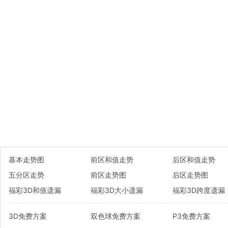
基本走势图
前区和值走势
后区和值走势
五分区走势
前区走势图
后区走势图
福彩3D和值遗漏
福彩3D大小遗漏
福彩3D跨度遗漏
3D免费方案
双色球免费方案
P3免费方案