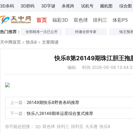
3D杀码
3D胆码
3D字谜
杀尾跨
试机号
藏机图
综合图
首页
福彩3D
双色球
排列三
体彩P5
热门推荐：
全部精准一注已公开
特邀全部专家
钱王预
天中网首页
>
快乐8
>
文章阅读
快乐8第26149期珠江胆王拖
编辑:
时间 2026-06-08 13:44:3
上一篇：
26149期快乐8野兽杀码推荐
下一篇：
快乐八26149期幸运星综合复式推荐
你可能还想搜：
双色球
排列三
排列五
大乐透
快乐8
3D