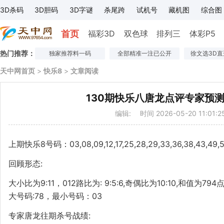
3D杀码
3D胆码
3D字谜
杀尾跨
试机号
藏机图
综合图
首页
福彩3D
双色球
排列三
体彩P5
热门推荐：
独家推荐料一码
全部精准一注已公开
徐文选3D
天中网首页
>
快乐8
>
文章阅读
130期快乐八唐龙点评专家预
编辑:
时间 2026-05-20 11:01:2
上期快乐8号码：03,08,09,12,17,25,28,29,33,36,38,43,49,59
回顾形态:
大小比为9:11，012路比为: 9:5:6,奇偶比为10:10,和值为
大号码:78，最小号码：03
专家唐龙往期杀号战绩: