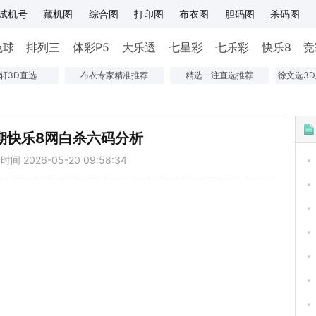
试机号
藏机图
综合图
打印图
布衣图
胆码图
杀码图
色球
排列三
体彩P5
大乐透
七星彩
七乐彩
快乐8
竞
轩3D直选
布衣专家精准推荐
精选一注直选推荐
徐文选3D
0期快乐8网白杀六码分析
时间 2026-05-20 09:58:34