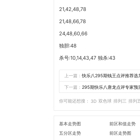
21,42,48,78
21,48,66,78
24,48,60,66
独胆:48
杀号:10,14,43,47 独杀:43
上一篇：
快乐八295期钱王点评推荐选
下一篇：
295期快乐八唐龙点评专家预
你可能还想搜：
双色球
排列三
排列
3D
基本走势图
前区和值走势
五分区走势
前区走势图