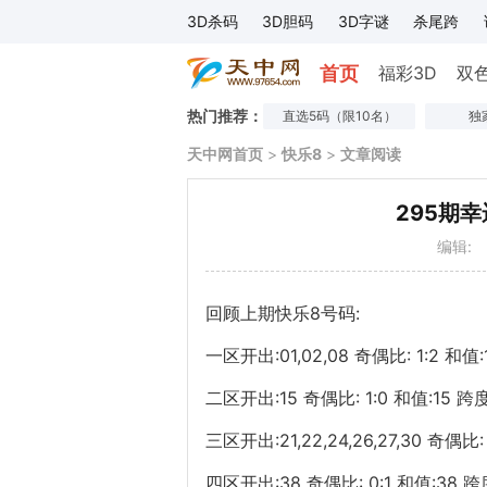
3D杀码
3D胆码
3D字谜
杀尾跨
首页
福彩3D
双
热门推荐：
直选5码（限10名）
独
天中网首页
>
快乐8
>
文章阅读
295期
编辑:
回顾上期快乐8号码:
一区开出:01,02,08 奇偶比: 1:2 和值:
二区开出:15 奇偶比: 1:0 和值:15 跨度
三区开出:21,22,24,26,27,30 奇偶比:
四区开出:38 奇偶比: 0:1 和值:38 跨