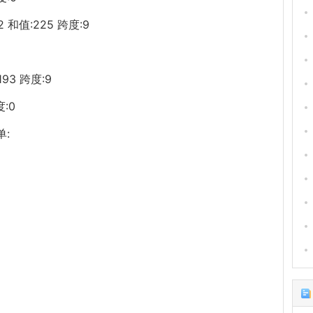
:2 和值:225 跨度:9
193 跨度:9
度:0
单: