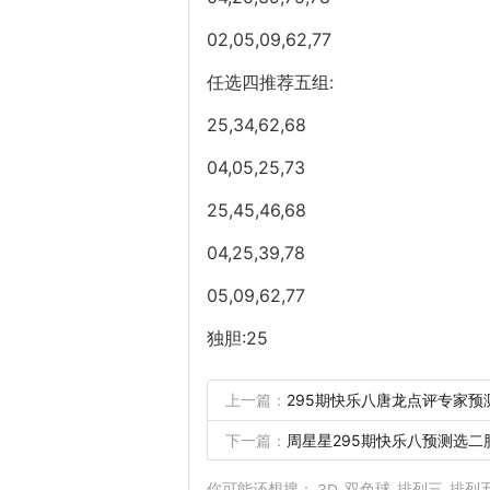
02,05,09,62,77
任选四推荐五组:
25,34,62,68
04,05,25,73
25,45,46,68
04,25,39,78
05,09,62,77
独胆:25
上一篇：
295期快乐八唐龙点评专家预
下一篇：
周星星295期快乐八预测选二
你可能还想搜：
双色球
排列三
排列
3D