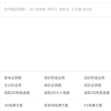
你可能还想搜：
双色球
排列三
排列五
大乐透
快乐8
3D
基本走势图
前区和值走势
后区和值走势
五分区走势
前区走势图
后区走势图
福彩3D和值遗漏
福彩3D大小遗漏
福彩3D跨度遗漏
3D免费方案
双色球免费方案
P3免费方案