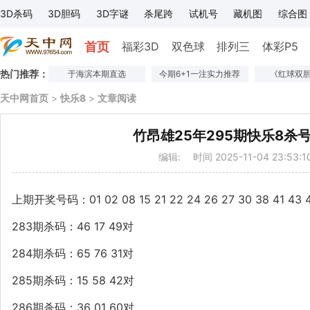
3D杀码
3D胆码
3D字谜
杀尾跨
试机号
藏机图
综合图
首页
福彩3D
双色球
排列三
体彩P5
热门推荐：
于海滨本期直选
今期6+1一注实力推荐
《红球双
天中网首页
>
快乐8
>
文章阅读
竹昂雄25年295期快乐8杀
编辑:
时间 2025-11-04 23:53:1
上期开奖号码：01 02 08 15 21 22 24 26 27 30 38 41 43 45
283期杀码：46 17 49对
284期杀码：65 76 31对
285期杀码：15 58 42对
286期杀码：36 01 60对