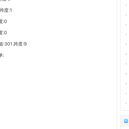
 跨度:1
度:0
度:0
值:301 跨度:9
单: