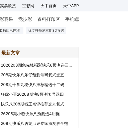
实票欣赏
宝彩网
天中首页
天中APP
彩赛果
竞技彩
资料打印区
手机端
3D独胆已连准
徐文轩预测本期3D直选
最新文章
2026208期急先锋福彩快乐8预测选三复式
208期快乐八乐仔预测号码复式选五
208期十拿九稳快八推荐精选十二码
狂虎小哥26208期快8预测奖号选四
快乐八208期钱王点评推荐选九复式
26208期小薇快乐八预测选4胆拖
208期快乐八唐龙点评专家预测胆全拖