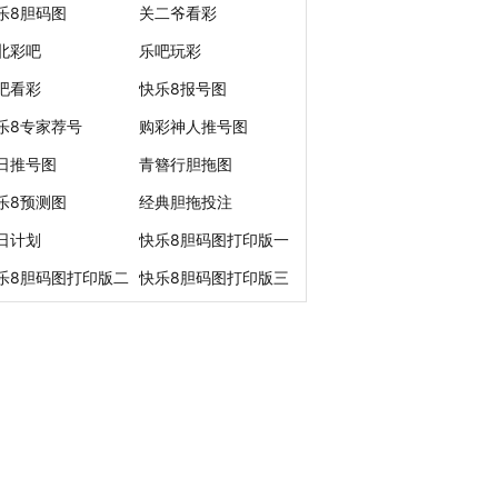
乐8胆码图
关二爷看彩
北彩吧
乐吧玩彩
吧看彩
快乐8报号图
乐8专家荐号
购彩神人推号图
日推号图
青簪行胆拖图
乐8预测图
经典胆拖投注
日计划
快乐8胆码图打印版一
乐8胆码图打印版二
快乐8胆码图打印版三