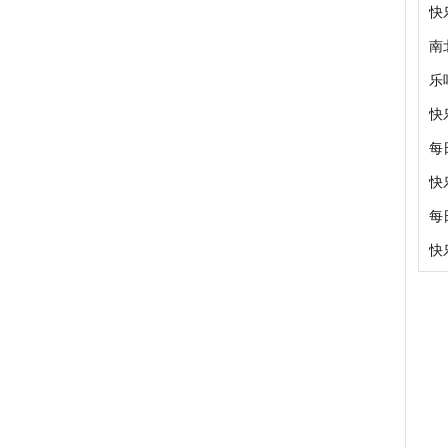
快
南
乐
快
每
快
每
快