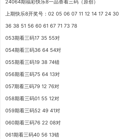
24064期福彩快乐8一品香看三码（原创）
上期快乐8开奖号：02 05 06 07 11 12 14 17 24 30
36 38 51 56 60 61 67 71 73 78
053期看三码17 35 55对
054期看三码36 64 54对
055期看三码19 38 74错
056期看三码75 64 13对
057期看三码79 12 76对
058期看三码01 55 12对
059期看三码52 49 41对
060期看三码76 22 08对
061期看三码40 56 13错