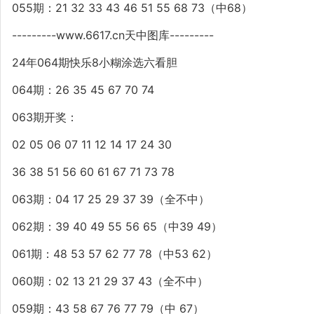
055期：21 32 33 43 46 51 55 68 73（中68）
---------www.6617.cn天中图库---------
24年064期快乐8小糊涂选六看胆
064期：26 35 45 67 70 74
063期开奖：
02 05 06 07 11 12 14 17 24 30
36 38 51 56 60 61 67 71 73 78
063期：04 17 25 29 37 39（全不中）
062期：39 40 49 55 56 65（中39 49）
061期：48 53 57 62 77 78（中53 62）
060期：02 13 21 29 37 43（全不中）
059期：43 58 67 76 77 79（中 67）