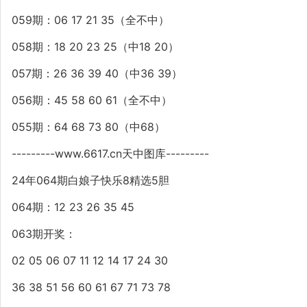
059期：06 17 21 35（全不中）
058期：18 20 23 25（中18 20）
057期：26 36 39 40（中36 39）
056期：45 58 60 61（全不中）
055期：64 68 73 80（中68）
---------www.6617.cn天中图库---------
24年064期白娘子快乐8精选5胆
064期：12 23 26 35 45
063期开奖：
02 05 06 07 11 12 14 17 24 30
36 38 51 56 60 61 67 71 73 78