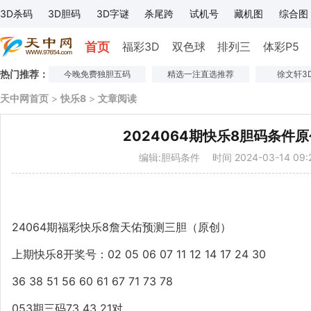
3D杀码
3D胆码
3D字谜
杀尾跨
试机号
藏机图
综合图
首页
福彩3D
双色球
排列三
体彩P5
热门推荐：
今晚免费独胆五码
精选一注直选推荐
徐文轩3
天中网首页
>
快乐8
>
文章阅读
2024064期快乐8胆码条件
编辑:胆码条件
时间 2024-03-14 09:
24064期福彩快乐8詹天佑预测三胆（原创）
上期快乐8开奖号：02 05 06 07 11 12 14 17 24 30
36 38 51 56 60 61 67 71 73 78
053期三码73 43 21对