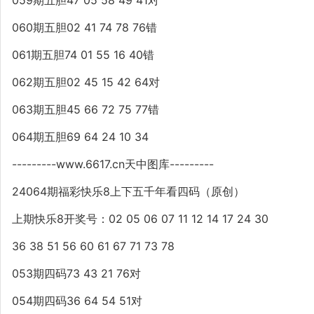
059期五胆47 05 58 49 41对
060期五胆02 41 74 78 76错
061期五胆74 01 55 16 40错
062期五胆02 45 15 42 64对
063期五胆45 66 72 75 77错
064期五胆69 64 24 10 34
---------www.6617.cn天中图库---------
24064期福彩快乐8上下五千年看四码（原创）
上期快乐8开奖号：02 05 06 07 11 12 14 17 24 30
36 38 51 56 60 61 67 71 73 78
053期四码73 43 21 76对
054期四码36 64 54 51对