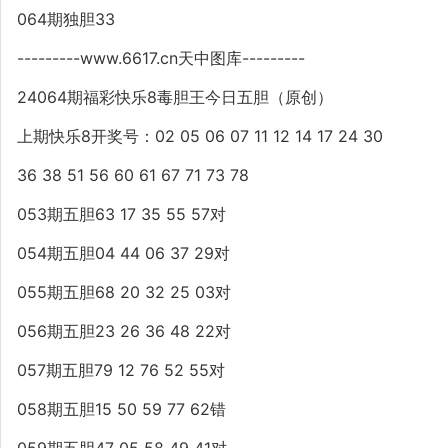
064期独胆33
---------www.6617.cn天中图库---------
24064期福彩快乐8毒胆王今日五胆（原创）
上期快乐8开奖号：02 05 06 07 11 12 14 17 24 30
36 38 51 56 60 61 67 71 73 78
053期五胆63 17 35 55 57对
054期五胆04 44 06 37 29对
055期五胆68 20 32 25 03对
056期五胆23 26 36 48 22对
057期五胆79 12 76 52 55对
058期五胆15 50 59 77 62错