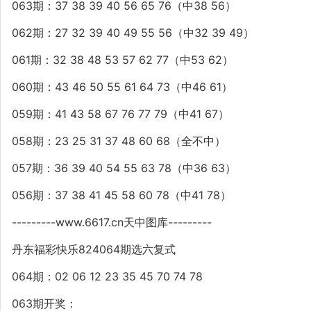
063期：37 38 39 40 56 65 76（中38 56）
062期：27 32 39 40 49 55 56（中32 39 49）
061期：32 38 48 53 57 62 77（中53 62）
060期：43 46 50 55 61 64 73（中46 61）
059期：41 43 58 67 76 77 79（中41 67）
058期：23 25 31 37 48 60 68（全不中）
057期：36 39 40 54 55 63 78（中36 63）
056期：37 38 41 45 58 60 78（中41 78）
---------www.6617.cn天中图库---------
丹东福彩快乐824064期选六复式
064期：02 06 12 23 35 45 70 74 78
063期开奖：