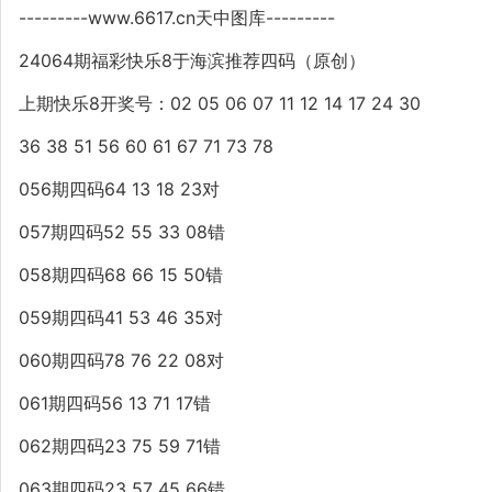
---------www.6617.cn天中图库---------
24064期福彩快乐8于海滨推荐四码（原创）
上期快乐8开奖号：02 05 06 07 11 12 14 17 24 30
36 38 51 56 60 61 67 71 73 78
056期四码64 13 18 23对
057期四码52 55 33 08错
058期四码68 66 15 50错
059期四码41 53 46 35对
060期四码78 76 22 08对
061期四码56 13 71 17错
062期四码23 75 59 71错
063期四码23 57 45 66错