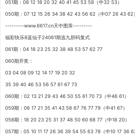
051期：08 12 18 20 32 40 41 45 53 58（中32 53）
050期：07 12 15 26 34 38 42 43 56 62（中07 26 43 6
---------www.6617.cn天中图库---------
福彩快乐8蓝仙子24061期选九胆码复式
061期：04 18 23 25 32 38 48 53 57 62 77
060期开奖：
03 04 08 09 12 14 17 19 20 32
35 39 40 46 53 56 57 61 67 73
060期：02 13 21 29 43 46 50 55 61 70 73（中46 61）
059期：06 17 21 35 41 43 58 67 76 77 79（中41 67）
058期：18 20 23 25 31 37 48 50 60 68 77（中18 20）
057期：05 10 11 17 26 36 39 54 55 63 78（中10 17 36 