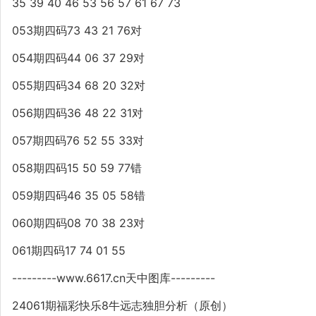
35 39 40 46 53 56 57 61 67 73
053期四码73 43 21 76对
054期四码44 06 37 29对
055期四码34 68 20 32对
056期四码36 48 22 31对
057期四码76 52 55 33对
058期四码15 50 59 77错
059期四码46 35 05 58错
060期四码08 70 38 23对
061期四码17 74 01 55
---------www.6617.cn天中图库---------
24061期福彩快乐8牛远志独胆分析（原创）