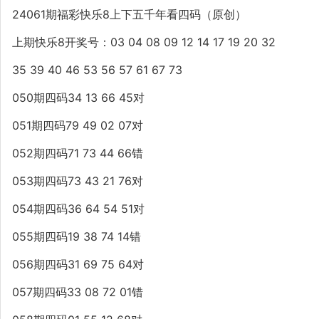
24061期福彩快乐8上下五千年看四码（原创）
上期快乐8开奖号：03 04 08 09 12 14 17 19 20 32
35 39 40 46 53 56 57 61 67 73
050期四码34 13 66 45对
051期四码79 49 02 07对
052期四码71 73 44 66错
053期四码73 43 21 76对
054期四码36 64 54 51对
055期四码19 38 74 14错
056期四码31 69 75 64对
057期四码33 08 72 01错