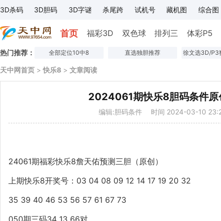
3D杀码
3D胆码
3D字谜
杀尾跨
试机号
藏机图
综合图
首页
福彩3D
双色球
排列三
体彩P5
热门推荐：
全部定位10中8
直选独胆推荐
徐文选3D/P
天中网首页
>
快乐8
>
文章阅读
2024061期快乐8胆码条件
编辑:胆码条件
时间 2024-03-10 23:
24061期福彩快乐8詹天佑预测三胆（原创）
上期快乐8开奖号：03 04 08 09 12 14 17 19 20 32
35 39 40 46 53 56 57 61 67 73
050期三码34 13 66对