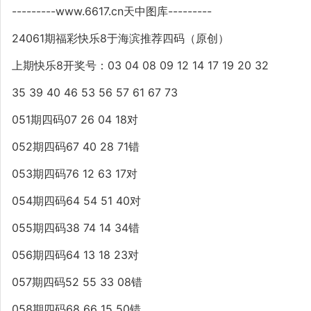
---------www.6617.cn天中图库---------
24061期福彩快乐8于海滨推荐四码（原创）
上期快乐8开奖号：03 04 08 09 12 14 17 19 20 32
35 39 40 46 53 56 57 61 67 73
051期四码07 26 04 18对
052期四码67 40 28 71错
053期四码76 12 63 17对
054期四码64 54 51 40对
055期四码38 74 14 34错
056期四码64 13 18 23对
057期四码52 55 33 08错
058期四码68 66 15 50错