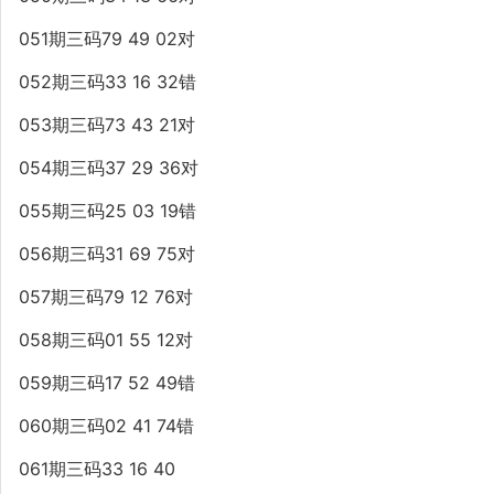
051期三码79 49 02对
052期三码33 16 32错
053期三码73 43 21对
054期三码37 29 36对
055期三码25 03 19错
056期三码31 69 75对
057期三码79 12 76对
058期三码01 55 12对
059期三码17 52 49错
060期三码02 41 74错
061期三码33 16 40