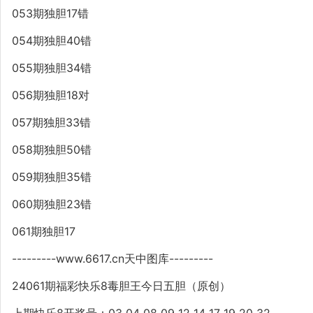
053期独胆17错
054期独胆40错
055期独胆34错
056期独胆18对
057期独胆33错
058期独胆50错
059期独胆35错
060期独胆23错
061期独胆17
---------www.6617.cn天中图库---------
24061期福彩快乐8毒胆王今日五胆（原创）