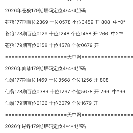
2026年苍狼179期胆码定位4*4*4胆码
苍狼177期百位2369 十位0578 个位3459 开 808 中*0*
苍狼178期百位0129 十位1248 个位1458 开 266 中2**
苍狼179期百位0158 十位4578 个位0679 开
===================天中网===============
2026年仙翁179期胆码定位4*4*4胆码
仙翁177期百位1469 十位3568 个位1256 开 808
仙翁178期百位0389 十位1267 个位5678 开 266 中*66
仙翁179期百位0136 十位2679 个位1679 开
===================天中网===============
2026年蝴蝶179期胆码定位4*4*4胆码