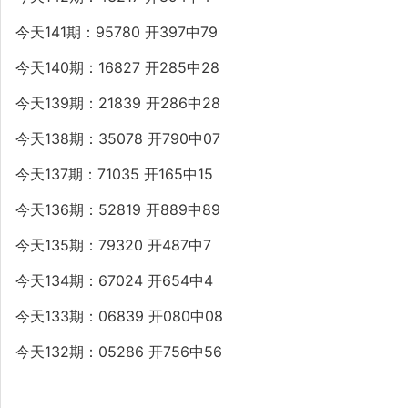
今天141期：95780 开397中79
今天140期：16827 开285中28
今天139期：21839 开286中28
今天138期：35078 开790中07
今天137期：71035 开165中15
今天136期：52819 开889中89
今天135期：79320 开487中7
今天134期：67024 开654中4
今天133期：06839 开080中08
今天132期：05286 开756中56