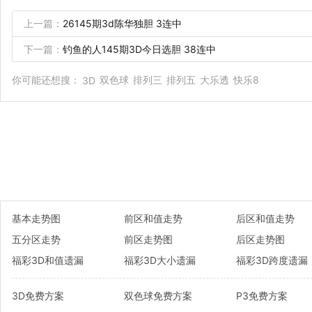
上一篇：
26145期3d陈华独胆 3连中
下一篇：
钓鱼的人145期3D今日选胆 38连中
你可能还想搜：
双色球
排列三
排列五
大乐透
快乐8
3D
基本走势图
前区和值走势
后区和值走势
五分区走势
前区走势图
后区走势图
福彩3D和值遗漏
福彩3D大小遗漏
福彩3D跨度遗漏
3D免费方案
双色球免费方案
P3免费方案