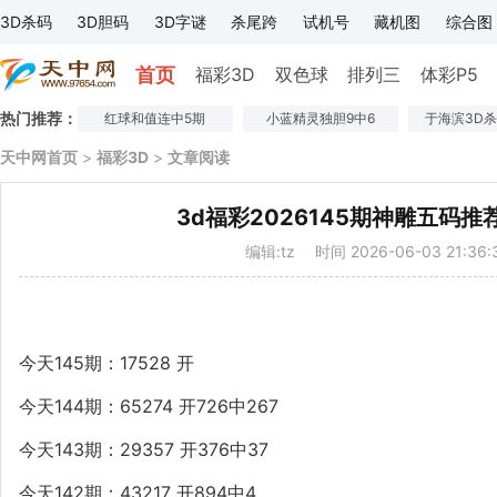
3D杀码
3D胆码
3D字谜
杀尾跨
试机号
藏机图
综合图
首页
福彩3D
双色球
排列三
体彩P5
热门推荐：
红球和值连中5期
小蓝精灵独胆9中6
于海滨3D杀
天中网首页
>
福彩3D
>
文章阅读
3d福彩2026145期神雕五码推荐
编辑:tz
时间 2026-06-03 21:36:
今天145期：17528 开
今天144期：65274 开726中267
今天143期：29357 开376中37
今天142期：43217 开894中4