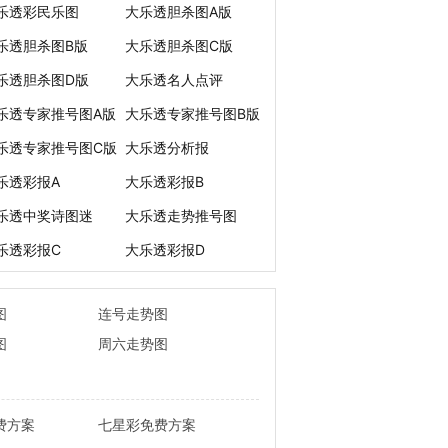
乐透彩民乐图
大乐透胆杀图A版
乐透胆杀图B版
大乐透胆杀图C版
乐透胆杀图D版
大乐透名人点评
乐透专家推号图A版
大乐透专家推号图B版
乐透专家推号图C版
大乐透分析报
乐透彩报A
大乐透彩报B
乐透中奖诗图迷
大乐透走势推号图
乐透彩报C
大乐透彩报D
图
连号走势图
图
周六走势图
费方案
七星彩免费方案