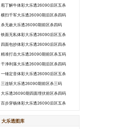
庖丁解牛体彩大乐透26090后区五杀
横扫千军大乐透26090期后区杀四码
杀无赦大乐透26090期前区杀四码
铁面无私体彩大乐透26090后区五杀
四面包抄体彩大乐透26090后区四杀
精准打击大乐透26090期前区杀五码
干净利落大乐透26090期后区杀四码
一锤定音体彩大乐透26090后区五杀
三连斩大乐透26090期前区杀三码
大乐透26090期四面埋伏前区杀四码
百步穿杨体彩大乐透26090后区五杀
大乐透图库