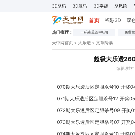
3D杀码
3D胆码
3D字谜
杀尾跨
首页
福彩3D
双
热门推荐：
一码毒蓝连中8期
免费
天中网首页
>
大乐透
>
文章阅读
超级大乐透26
编辑:财神
070期大乐透后区定胆杀号10 开奖04 05
071期大乐透后区定胆杀号12 开奖05 13
072期大乐透后区定胆杀号09 开奖01 13
073期大乐透后区定胆杀号07 开奖04 10
074期大乐透后区定胆杀号10 开奖01 04