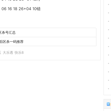
 16 18 26+04 10错
区杀号汇总
神后区杀一码推荐
五
大乐透
快乐8