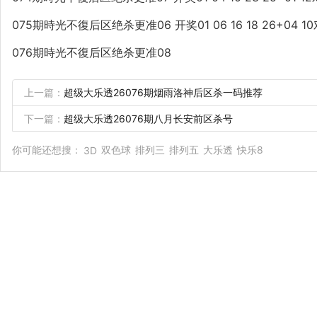
075期時光不復后区绝杀更准06 开奖01 06 16 18 26+04 10
076期時光不復后区绝杀更准08
上一篇：
超级大乐透26076期烟雨洛神后区杀一码推荐
下一篇：
超级大乐透26076期八月长安前区杀号
你可能还想搜：
双色球
排列三
排列五
大乐透
快乐8
3D