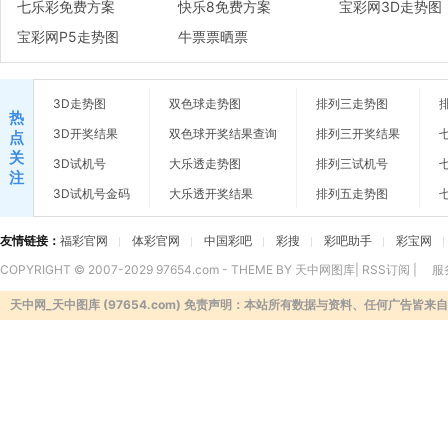
七乐彩免费方案
快乐8免费方案
宝彩网3D走势图
宝彩网P5走势图
牛票票晒票
3D走势图
双色球走势图
排列三走势图
热
3D开奖结果
双色球开奖结果查询
排列三开奖结果
点
关
3D试机号
大乐透走势图
排列三试机号
注
3D试机号金码
大乐透开奖结果
排列五走势图
友情链接：
福彩官网
体彩官网
中国彩吧
彩搜
彩吧助手
彩宝网
COPYRIGHT © 2007-2029 97654.com - THEME BY 天中网图库|
RSS订阅
|
服
天中网_天中图库 (97654.com) 免责声明：本站所有数据与资料、任何广告