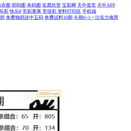
布衣图
胆码图
杀码图
实票欣赏
宝彩网
天中首页
天中APP
乐彩
快乐8
竞彩赛果
竞技彩
资料打印区
手机端
独胆
免费独胆连中五码
免费试料10期
今期6+1一注实力推荐