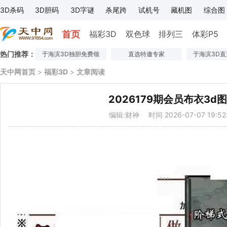
3D杀码
3D胆码
3D字谜
杀尾跨
试机号
藏机图
综合图
首页
福彩3D
双色球
排列三
体彩P5
热门推荐：
于海滨3D独胆免费领
直选特邀专家
于海滨3D
天中网首页
>
福彩3D
>
文章阅读
2026179期会员布衣3d
编辑:财神
时间 2026-07-07 19:52