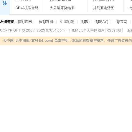
注
3D试机号金码
大乐透开奖结果
排列五走势图
友情链接：
福彩官网
体彩官网
中国彩吧
彩搜
彩吧助手
彩宝网
COPYRIGHT © 2007-2029 97654.com - THEME BY 天中网图库|
RSS订阅
|
服
天中网_天中图库 (97654.com) 免责声明：本站所有数据与资料、任何广告