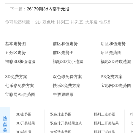
下一篇：
26179期3d内部千元报
你可能还想搜：
双色球
排列三
排列五
大乐透
快乐8
3D
基本走势图
前区和值走势
后区和值走势
五分区走势
前区走势图
后区走势图
福彩3D和值遗漏
福彩3D大小遗漏
福彩3D跨度遗漏
3D免费方案
双色球免费方案
P3免费方案
七乐彩免费方案
快乐8免费方案
宝彩网3D走势图
宝彩网P5走势图
牛票票晒票
3D走势图
双色球走势图
排列三走势图
热
3D开奖结果
双色球开奖结果查询
排列三开奖结果
点
关
3D试机号
大乐透走势图
排列三试机号