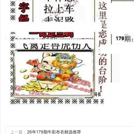
上一篇：
26年179期牛彩布衣精选推荐