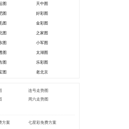
运图
天中图
吧图
好彩图
毛图
金彩图
北图
之家图
东图
小军图
透图
太湖图
吉图
乐彩图
宝图
老北京
图
连号走势图
图
周六走势图
费方案
七星彩免费方案