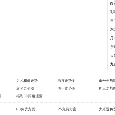
好
彩
三
东
丹
乐
天
九
后区和值走势
跨度走势图
重号走势
后区走势图
周一走势图
周三走势
漏
福彩3D跨度遗漏
P3免费方案
P5免费方案
大乐透免