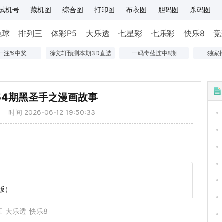
试机号
藏机图
综合图
打印图
布衣图
胆码图
杀码图
色球
排列三
体彩P5
大乐透
七星彩
七乐彩
快乐8
竞
一注%中奖
徐文轩预测本期3D直选
一码毒蓝连中8期
独家
154期黑圣手之漫画故事
时间 2026-06-12 19:50:33
版）
五
大乐透
快乐8