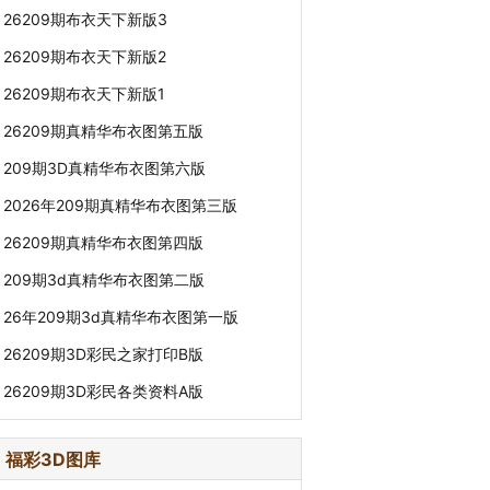
26209期布衣天下新版3
26209期布衣天下新版2
26209期布衣天下新版1
26209期真精华布衣图第五版
209期3D真精华布衣图第六版
2026年209期真精华布衣图第三版
26209期真精华布衣图第四版
209期3d真精华布衣图第二版
26年209期3d真精华布衣图第一版
26209期3D彩民之家打印B版
26209期3D彩民各类资料A版
福彩3D图库