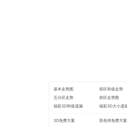
基本走势图
前区和值走势
五分区走势
前区走势图
福彩3D和值遗漏
福彩3D大小遗
3D免费方案
双色球免费方案