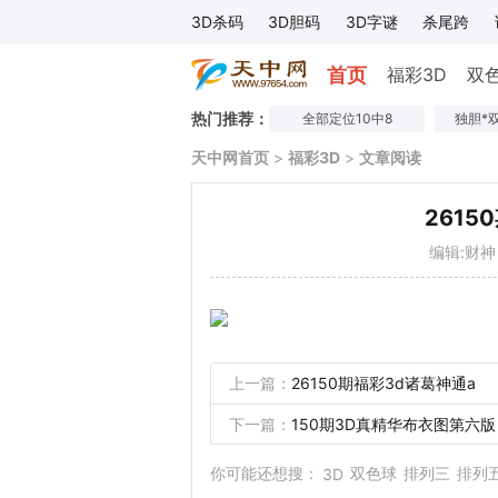
3D杀码
3D胆码
3D字谜
杀尾跨
首页
福彩3D
双
热门推荐：
全部定位10中8
独胆*
天中网首页
>
福彩3D
>
文章阅读
261
编辑:财神
上一篇：
26150期福彩3d诸葛神通a
下一篇：
150期3D真精华布衣图第六版
你可能还想搜：
双色球
排列三
排列
3D