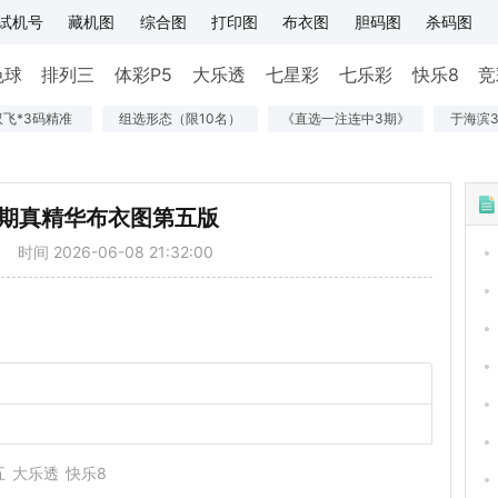
试机号
藏机图
综合图
打印图
布衣图
胆码图
杀码图
色球
排列三
体彩P5
大乐透
七星彩
七乐彩
快乐8
竞
双飞*3码精准
组选形态（限10名）
《直选一注连中3期》
于海滨3
50期真精华布衣图第五版
时间 2026-06-08 21:32:00
五
大乐透
快乐8