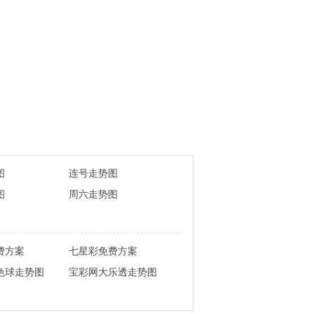
图
连号走势图
图
周六走势图
费方案
七星彩免费方案
色球走势图
宝彩网大乐透走势图