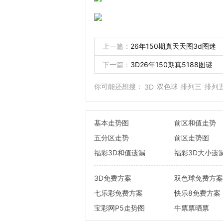
上一篇：
26年150期真天天图3d图迷
下一篇：
3D26年150期真5188图谜
你可能还想搜：
双色球
排列三
排列
3D
基本走势图
前区和值走势
五分区走势
前区走势图
福彩3D和值遗漏
福彩3D大小遗
3D免费方案
双色球免费方案
七乐彩免费方案
快乐8免费方案
宝彩网P5走势图
牛票票晒票