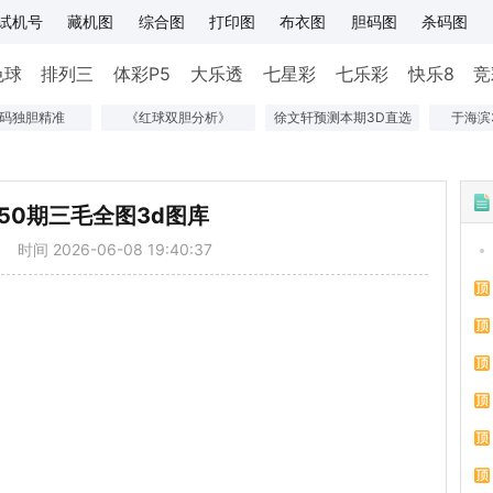
试机号
藏机图
综合图
打印图
布衣图
胆码图
杀码图
色球
排列三
体彩P5
大乐透
七星彩
七乐彩
快乐8
竞
3码独胆精准
《红球双胆分析》
徐文轩预测本期3D直选
于海滨
150期三毛全图3d图库
时间 2026-06-08 19:40:37