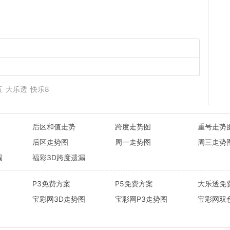
五
大乐透
快乐8
后区和值走势
跨度走势图
重号走势
后区走势图
周一走势图
周三走势
漏
福彩3D跨度遗漏
P3免费方案
P5免费方案
大乐透免
宝彩网3D走势图
宝彩网P3走势图
宝彩网双