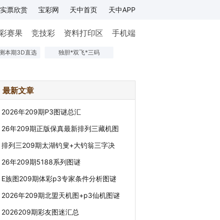
实票欣赏
宝彩网
天中首页
天中APP
彩赛果
竞技彩
资料打印区
手机端
测本期3D直选
独胆*双飞*三码
最新文章
2026年209期P3图谜总汇
26年209期正版保真最新排列三藏机图
排列三209期太湖钓叟+大钓翁三字决
26年209期5188系列图谜
E族图209期体彩p3专家条件分析图谜
2026年209期北盟天机图+p3仙机图谜
2026209期彩友图迷汇总