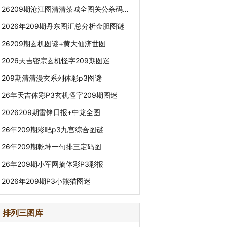
26209期沧江图清清茶城全图关公杀码图谜
2026年209期丹东图汇总分析金胆图谜
26209期玄机图谜+黄大仙济世图
2026天吉密宗玄机怪字209期图迷
209期清清漫玄系列体彩p3图谜
26年天吉体彩P3玄机怪字209期图迷
2026209期雷锋日报+中龙全图
26年209期彩吧p3九宫综合图谜
26年209期乾坤一句排三定码图
26年209期小军网摘体彩P3彩报
2026年209期P3小熊猫图迷
排列三图库